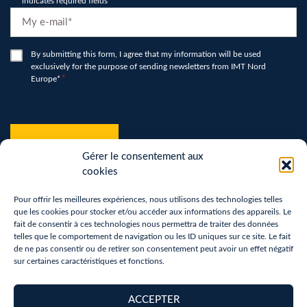
"
*
" indicates required fields
E-
mail
*
RGPD
By submitting this form, I agree that my information will be used
exclusively for the purpose of sending newsletters from IMT Nord
*
Europe*
*
hCaptcha
*
Gérer le consentement aux
cookies
Pour offrir les meilleures expériences, nous utilisons des technologies telles
que les cookies pour stocker et/ou accéder aux informations des appareils. Le
fait de consentir à ces technologies nous permettra de traiter des données
telles que le comportement de navigation ou les ID uniques sur ce site. Le fait
de ne pas consentir ou de retirer son consentement peut avoir un effet négatif
sur certaines caractéristiques et fonctions.
Terms of use
Privacy Policy
ACCEPTER