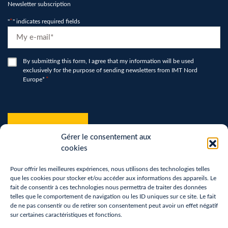
Newsletter subscription
"
*
" indicates required fields
E-
mail
*
RGPD
By submitting this form, I agree that my information will be used
exclusively for the purpose of sending newsletters from IMT Nord
*
Europe*
*
hCaptcha
*
Gérer le consentement aux
cookies
Pour offrir les meilleures expériences, nous utilisons des technologies telles
que les cookies pour stocker et/ou accéder aux informations des appareils. Le
fait de consentir à ces technologies nous permettra de traiter des données
telles que le comportement de navigation ou les ID uniques sur ce site. Le fait
de ne pas consentir ou de retirer son consentement peut avoir un effet négatif
sur certaines caractéristiques et fonctions.
Terms of use